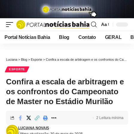
Aa
Font
Resizer
Portal Notícias Bahia
Blog
Contato
GERAL
B
Luciana
>
Blog
>
Esporte
>
Confira a escala de arbitragem e os confrontos do Campeonato de Master no Estádio Murilão
ESPORTE
Confira a escala de arbitragem e
os confrontos do Campeonato
de Master no Estádio Murilão
2 Leitura mínima
LUCIANA NOVAIS
Última atualização: 30 de maio de 2025