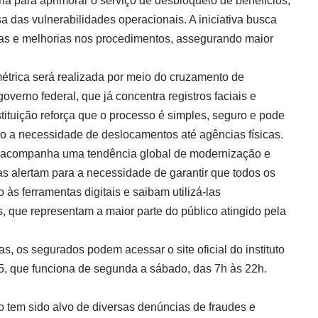
a para aprimorar o serviço de desbloqueio de benefícios,
a das vulnerabilidades operacionais. A iniciativa busca
as e melhorias nos procedimentos, assegurando maior
étrica será realizada por meio do cruzamento de
verno federal, que já concentra registros faciais e
nstituição reforça que o processo é simples, seguro e pode
ndo a necessidade de deslocamentos até agências físicas.
 acompanha uma tendência global de modernização e
mas alertam para a necessidade de garantir que todos os
às ferramentas digitais e saibam utilizá-las
, que representam a maior parte do público atingido pela
, os segurados podem acessar o site oficial do instituto
5, que funciona de segunda a sábado, das 7h às 22h.
o tem sido alvo de diversas denúncias de fraudes e