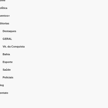
ome
olítica
ventos+
ditorias
Destaques
GERAL
Vit. da Conquista
Bahia
Esporte
Saúde
Policiais
log
ontato