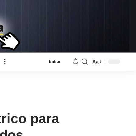
Aa
Entrar
Font
Resizer
rico para
dos .