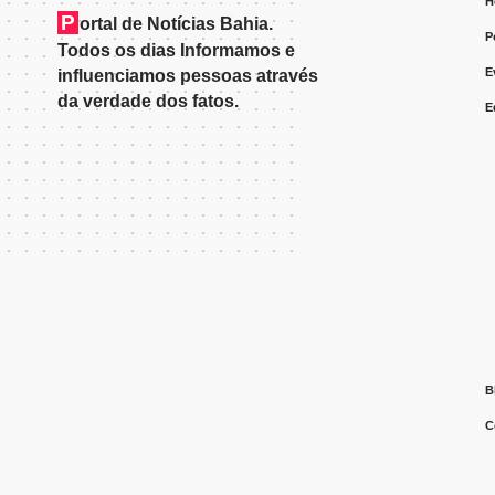
H
P
ortal de Notícias Bahia.
P
Todos os dias Informamos e
E
influenciamos pessoas através
da verdade dos fatos.
E
B
C