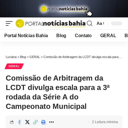
Aa
Font
Resizer
Portal Notícias Bahia
Blog
Contato
GERAL
B
Luciana
>
Blog
>
GERAL
>
Comissão de Arbitragem da LCDT divulga escala para a 3ª rodada da Série A do Campeonato Municipal
GERAL
Comissão de Arbitragem da
LCDT divulga escala para a 3ª
rodada da Série A do
Campeonato Municipal
2 Leitura mínima