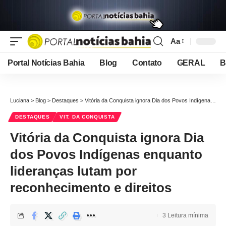
Aa
Font
Resizer
Portal Notícias Bahia
Blog
Contato
GERAL
B
Luciana
>
Blog
>
Destaques
>
Vitória da Conquista ignora Dia dos Povos Indígenas enquanto lideranças lutam por reconhecimento e direitos
DESTAQUES
VIT. DA CONQUISTA
Vitória da Conquista ignora Dia
dos Povos Indígenas enquanto
lideranças lutam por
reconhecimento e direitos
3 Leitura mínima