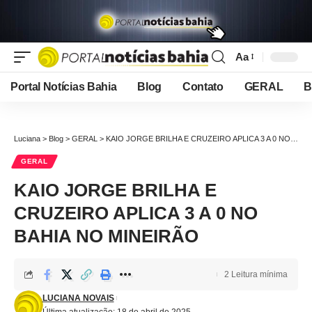
Aa
Font
Resizer
Portal Notícias Bahia
Blog
Contato
GERAL
B
Luciana
>
Blog
>
GERAL
>
KAIO JORGE BRILHA E CRUZEIRO APLICA 3 A 0 NO BAHIA NO MINEIRÃO
GERAL
KAIO JORGE BRILHA E
CRUZEIRO APLICA 3 A 0 NO
BAHIA NO MINEIRÃO
2 Leitura mínima
LUCIANA NOVAIS
Última atualização: 18 de abril de 2025