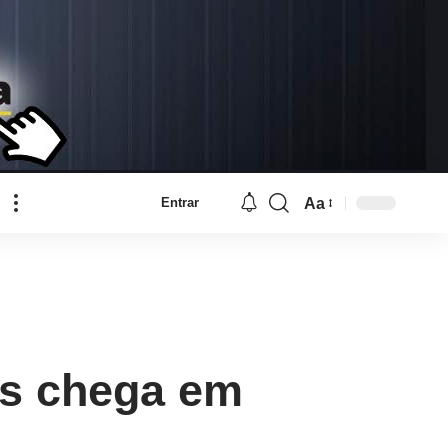
Aa
Entrar
Font
Resizer
ros chega em