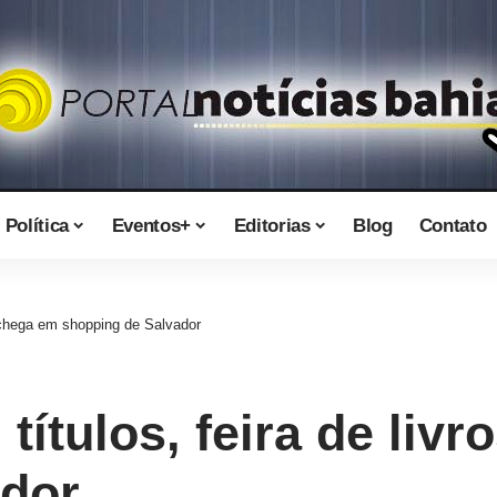
Política
Eventos+
Editorias
Blog
Contato
s chega em shopping de Salvador
títulos, feira de liv
ador