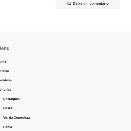
Deixe um comentário
Menu
ome
olítica
ventos+
ditorias
Destaques
GERAL
Vit. da Conquista
Bahia