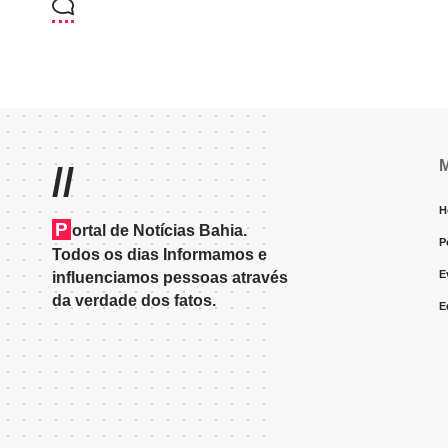
//
H
P
ortal de Notícias Bahia.
P
Todos os dias Informamos e
E
influenciamos pessoas através
da verdade dos fatos.
E