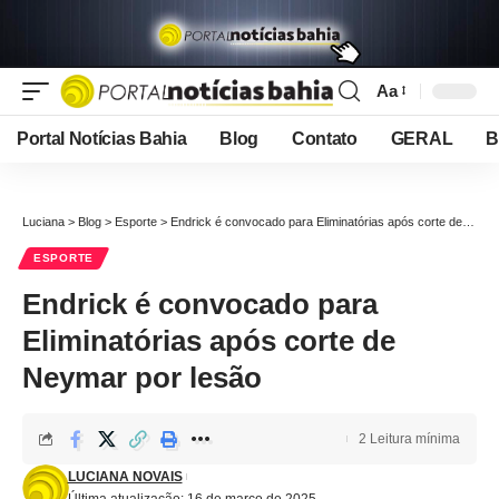
Aa
Font
Resizer
Portal Notícias Bahia
Blog
Contato
GERAL
B
Luciana
>
Blog
>
Esporte
>
Endrick é convocado para Eliminatórias após corte de Neymar por lesão
ESPORTE
Endrick é convocado para
Eliminatórias após corte de
Neymar por lesão
2 Leitura mínima
LUCIANA NOVAIS
Última atualização: 16 de março de 2025