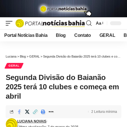
Aa
Font
Resizer
Portal Notícias Bahia
Blog
Contato
GERAL
B
Luciana
>
Blog
>
GERAL
>
Segunda Divisão do Baianão 2025 terá 10 clubes e começa em abril
GERAL
Segunda Divisão do Baianão
2025 terá 10 clubes e começa em
abril
2 Leitura mínima
LUCIANA NOVAIS
Última atualização: 7 de março de 2025