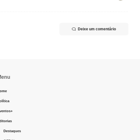
Deixe um comentário
Menu
ome
olítica
ventos+
ditorias
Destaques