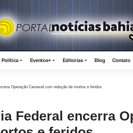
Política
Eventos+
Editorias
Blog
Contato
encerra Operação Carnaval com redução de mortos e feridos
ria Federal encerra 
rtos e feridos