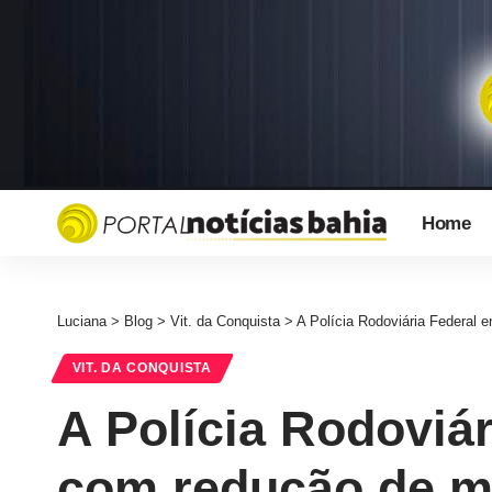
Home
Luciana
>
Blog
>
Vit. da Conquista
>
A Polícia Rodoviária Federal 
VIT. DA CONQUISTA
A Polícia Rodoviá
com redução de mo