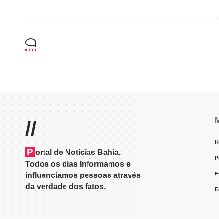
//
H
P
ortal de Notícias Bahia.
P
Todos os dias Informamos e
E
influenciamos pessoas através
da verdade dos fatos.
E