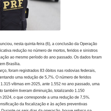
unciou, nesta quinta-feira (6), a conclusão da Operação
cativa redução no número de mortos, feridos e sinistros
relação ao mesmo período do ano passado. Os dados foram
em Brasília.
arço, foram registrados 83 óbitos nas rodovias federais,
sentando uma redução de 5,7%. O número de feridos
m 1.315 vítimas em 2025, ante 1.552 no ano passado, uma
ito também tiveram diminuição, totalizando 1.150
em 2024, o que corresponde a uma redução de 7,5%.
ensificação da fiscalização e às ações preventivas
. Durante os seis dias da operação, houve reforço na