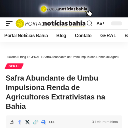
Aa
Font
Resizer
Portal Notícias Bahia
Blog
Contato
GERAL
B
Luciana
>
Blog
>
GERAL
>
Safra Abundante de Umbu Impulsiona Renda de Agricultores Extrativistas na Bahia
GERAL
Safra Abundante de Umbu
Impulsiona Renda de
Agricultores Extrativistas na
Bahia
3 Leitura mínima