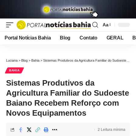
Aa
Font
Resizer
Portal Notícias Bahia
Blog
Contato
GERAL
B
Luciana
>
Blog
>
Bahia
>
Sistemas Produtivos da Agricultura Familiar do Sudoeste Baiano Recebem Reforço com Novos Equipamentos
BAHIA
Sistemas Produtivos da
Agricultura Familiar do Sudoeste
Baiano Recebem Reforço com
Novos Equipamentos
2 Leitura mínima