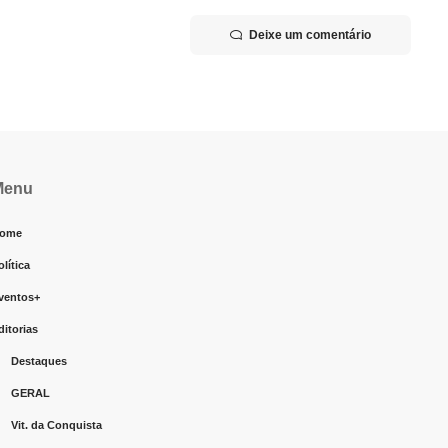
Deixe um comentário
Menu
ome
olítica
ventos+
ditorias
Destaques
GERAL
Vit. da Conquista