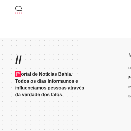
//
H
P
ortal de Notícias Bahia.
P
Todos os dias Informamos e
E
influenciamos pessoas através
da verdade dos fatos.
E