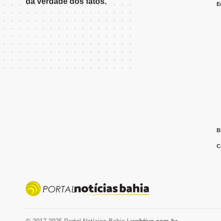
da verdade dos fatos.
E
B
C