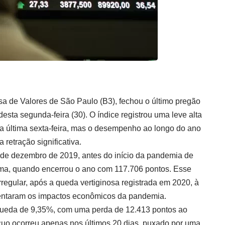
lsa de Valores de São Paulo (B3), fechou o último pregão
sta segunda-feira (30). O índice registrou uma leve alta
 última sexta-feira, mas o desempenho ao longo do ano
 retração significativa.
e dezembro de 2019, antes do início da pandemia de
ima, quando encerrou o ano com 117.706 pontos. Esse
irregular, após a queda vertiginosa registrada em 2020, à
entaram os impactos econômicos da pandemia.
ueda de 9,35%, com uma perda de 12.413 pontos ao
uo ocorreu apenas nos últimos 20 dias, puxado por uma