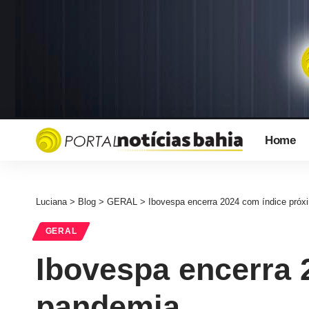
Home
Luciana
>
Blog
>
GERAL
>
Ibovespa encerra 2024 com índice próx
GERAL
Ibovespa encerra 
pandemia