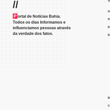
//
H
P
ortal de Notícias Bahia.
P
Todos os dias Informamos e
E
influenciamos pessoas através
da verdade dos fatos.
E
B
C