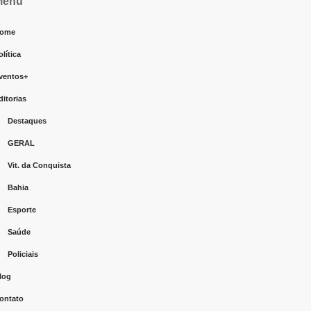
Menu
ome
olítica
ventos+
ditorias
Destaques
GERAL
Vit. da Conquista
Bahia
Esporte
Saúde
Policiais
log
ontato