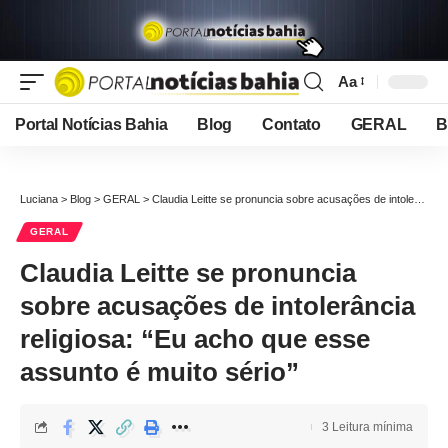
Aa
Font
Resizer
Portal Notícias Bahia
Blog
Contato
GERAL
B
Luciana
>
Blog
>
GERAL
>
Claudia Leitte se pronuncia sobre acusações de intolerância religiosa: “Eu acho que esse assunto é muito sério”
GERAL
Claudia Leitte se pronuncia
sobre acusações de intolerância
religiosa: “Eu acho que esse
assunto é muito sério”
3 Leitura mínima