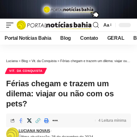
Aa
Font
Resizer
Portal Notícias Bahia
Blog
Contato
GERAL
B
Luciana
>
Blog
>
Vit. da Conquista
>
Férias chegam e trazem um dilema: viajar ou não com os pets?
VIT. DA CONQUISTA
Férias chegam e trazem um
dilema: viajar ou não com os
pets?
4 Leitura mínima
LUCIANA NOVAIS
Última atualização: 28 de dezembro de 2024