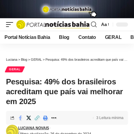
Aa
Font
Resizer
Portal Notícias Bahia
Blog
Contato
GERAL
B
Luciana
>
Blog
>
GERAL
>
Pesquisa: 49% dos brasileiros acreditam que país vai melhorar em 2025
GERAL
Pesquisa: 49% dos brasileiros
acreditam que país vai melhorar
em 2025
3 Leitura mínima
LUCIANA NOVAIS
Última atualização: 26 de dezembro de 2024