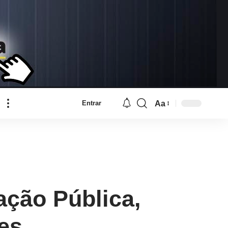
Aa
Entrar
Font
Resizer
ção Pública,
es