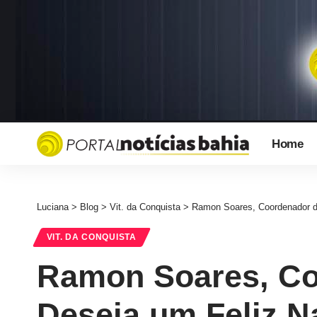
Home
Luciana
>
Blog
>
Vit. da Conquista
>
Ramon Soares, Coordenador de
VIT. DA CONQUISTA
Ramon Soares, Co
Deseja um Feliz N