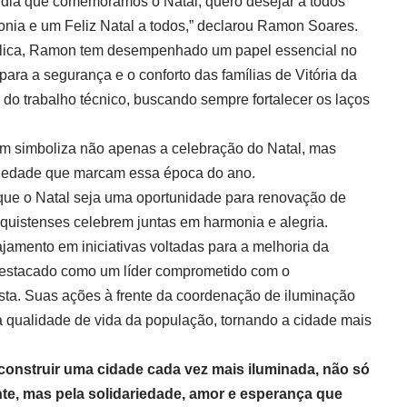
e dia que comemoramos o Natal, quero desejar a todos
onia e um Feliz Natal a todos,” declarou Ramon Soares.
lica, Ramon tem desempenhado um papel essencial no
ara a segurança e o conforto das famílias de Vitória da
do trabalho técnico, buscando sempre fortalecer os laços
m simboliza não apenas a celebração do Natal, mas
ariedade que marcam essa época do ano.
que o Natal seja uma oportunidade para renovação de
quistenses celebrem juntas em harmonia e alegria.
jamento em iniciativas voltadas para a melhoria da
 destacado como um líder comprometido com o
sta. Suas ações à frente da coordenação de iluminação
a qualidade de vida da população, tornando a cidade mais
 construir uma cidade cada vez mais iluminada, não só
te, mas pela solidariedade, amor e esperança que