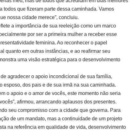
apenas meu, mas de todos que acreditam em dias melhores
 a todos que fizeram parte dessa caminhada. Vamos
 que nossa cidade merece”, concluiu.
eflete a importância de sua reeleição como um marco
specialmente por ser a primeira mulher a receber esse
resentatividade feminina. Ao reconhecer o papel
cal quanto em outras instâncias, e ao reafirmar seu
onstra uma visão estratégica para o desenvolvimento
de agradecer o apoio incondicional de sua família,
do esposo, dos pais e de sua irmã na sua caminhada.
m o apoio e o amor de vocês, este momento não seria
vocês”, afirmou, arrancando aplausos dos presentes.
ando seu compromisso com a cidade que governa. Para
vação de um mandato, mas a continuidade de um projeto
ista na referência em qualidade de vida, desenvolvimento