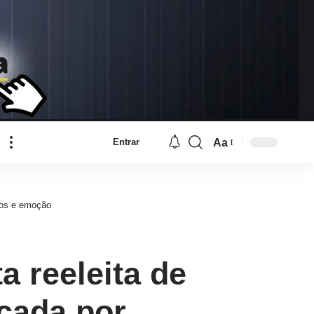
Aa
Entrar
Font
Resizer
tos e emoção
 reeleita de
cada por