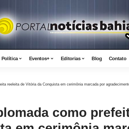
Política
Eventos+
Editorias
Blog
Contato
ita reeleita de Vitória da Conquista em cerimônia marcada por agradecimen
plomada como prefeita
sta em cerimônia mar