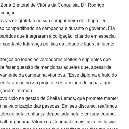
 Zona Eleitoral de Vitória da Conquista, Dr. Rodrigo
plomação.
lavras de gratidão ao seu companheiro de chapa, Dr.
so compartilhado na campanha e durante o governo. Ela
artidos que integraram a coligação, citando em especial
ortante liderança política da cidade e figura influente
forços de todos os vereadores eleitos e suplentes que
de fazer questão de mencionar aqueles que, apesar de
tivamente da campanha vitoriosa. “Esse diploma é fruto do
editaram no nosso projeto e deram tudo de si para que
çando”, afirmou.
novo ciclo na gestão de Sheila Lemos, que promete manter
e na valorização das pessoas. Em seu discurso, reafirmou
adeceu pela confiança depositada nela e em sua equipe.
alhar por uma Vitória da Conquista mais justa, inclusiva