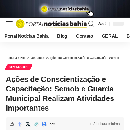
Aa
Font
Resizer
Portal Notícias Bahia
Blog
Contato
GERAL
B
Luciana
>
Blog
>
Destaques
>
Ações de Conscientização e Capacitação: Semob e Guarda Municipal Realizam Atividades Importantes
DESTAQUES
Ações de Conscientização e
Capacitação: Semob e Guarda
Municipal Realizam Atividades
Importantes
3 Leitura mínima