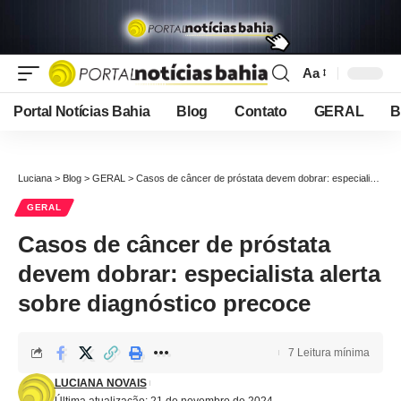
Aa
Font
Resizer
Portal Notícias Bahia
Blog
Contato
GERAL
B
Luciana
>
Blog
>
GERAL
>
Casos de câncer de próstata devem dobrar: especialista alerta sobre diagnóstico precoce
GERAL
Casos de câncer de próstata
devem dobrar: especialista alerta
sobre diagnóstico precoce
7 Leitura mínima
LUCIANA NOVAIS
Última atualização: 21 de novembro de 2024