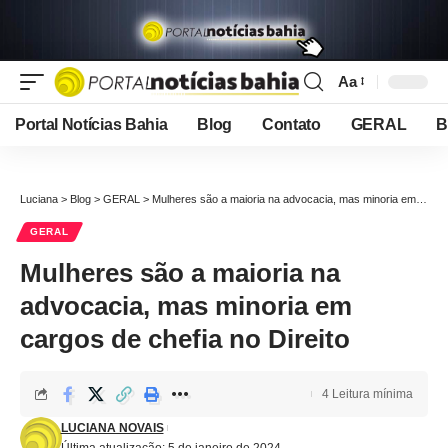
Aa
Font
Resizer
Portal Notícias Bahia
Blog
Contato
GERAL
B
Luciana
>
Blog
>
GERAL
>
Mulheres são a maioria na advocacia, mas minoria em cargos de chefia no Direito
GERAL
Mulheres são a maioria na
advocacia, mas minoria em
cargos de chefia no Direito
4 Leitura mínima
LUCIANA NOVAIS
Última atualização: 5 de janeiro de 2024