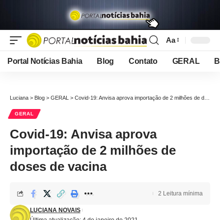
Aa
Font
Resizer
Portal Notícias Bahia
Blog
Contato
GERAL
B
Luciana
>
Blog
>
GERAL
>
Covid-19: Anvisa aprova importação de 2 milhões de doses de vacina
GERAL
Covid-19: Anvisa aprova
importação de 2 milhões de
doses de vacina
2 Leitura mínima
LUCIANA NOVAIS
Última atualização: 4 de janeiro de 2021